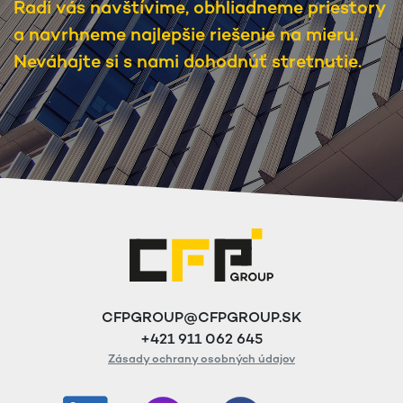
Radi vás navštívime, obhliadneme priestory
a navrhneme najlepšie riešenie na mieru.
Neváhajte si s nami dohodnúť stretnutie.
CFPGROUP@CFPGROUP.SK
+421 911 062 645
Zásady ochrany osobných údajov