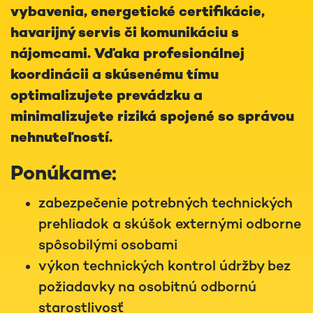
vybavenia, energetické certifikácie,
havarijný servis či komunikáciu s
nájomcami. Vďaka profesionálnej
koordinácii a skúsenému tímu
optimalizujete prevádzku a
minimalizujete riziká spojené so správou
nehnuteľností.
Ponúkame:
zabezpečenie potrebných technických
prehliadok a skúšok externými odborne
spôsobilými osobami
výkon technických kontrol údržby bez
požiadavky na osobitnú odbornú
starostlivosť